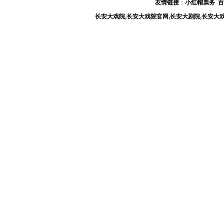
友情链接
：
小红帽票务
百
长安大戏院,长安大戏院官网,长安大剧院,长安大