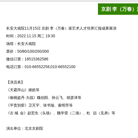
京剧 李（万春
长安大戏院11月15日 京剧 李（万春）派艺术人才培养汇报成果展演
时间：2022.11.15 周二 19:30
场馆：长安大戏院
票价：50/80/100/200/300
微信订票：18515362586
电话订票：010-66552258,010-66552100
【演员表】
《天霸拜山》谢皓等
《偷桃盗丹·大战》魏伯阳、孙云飞、胡彦泽等
《平贵別窑》卫芃宇、张书瑞、索明芳等
《古 城 会》赵宏生（头场）、魏学雷（二场）、杜 喆（见弟）等
演出单位：北京京剧院