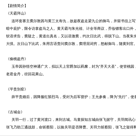
【剧情简介】
《天霸拜山》
连环套寨主窦尔敦因与黄三太有仇，故趁夜盗走梁九公的御马，并留书信上写
暗中庇护，限令访拿盗马之人。黄天霸与朱光祖、计全等商议，乔妆镖客出口外
软语求告，窦疑之，黄道出真名，又以语激窦，约次日比武，得脱下山。当夜朱
大惧。次日山下比武，朱用言语责问窦尔敦，窦理屈词穷，怒献御马，随黄到官
《偷桃盗丹》
玉帝因孙悟空神通广大，拟以天上官爵加以羁縻，封为“齐天大圣”，使管桃园
老君金丹，径回花果山。
《平贵別窑》
薛平贵婚后，因降服红鬃烈马，受封为后军督护；王允参奏，降为“先行”，使
《古城会》
关羽一行，过了黄河渡口，来到古城。马童探知古城由张飞据守，关羽闻讯心
张飞乃助三通战鼓，命斩蔡阳，以验关羽是否降曹。关羽力斩蔡阳，张飞之疑得