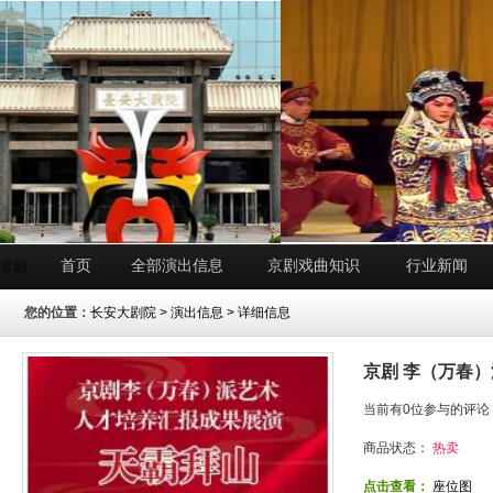
首页
全部演出信息
京剧戏曲知识
行业新闻
京剧
您的位置：
长安大剧院
>
演出信息
> 详细信息
京剧 李（万春
当前有0位参与的评论
商品状态：
热卖
点击查看：
座位图