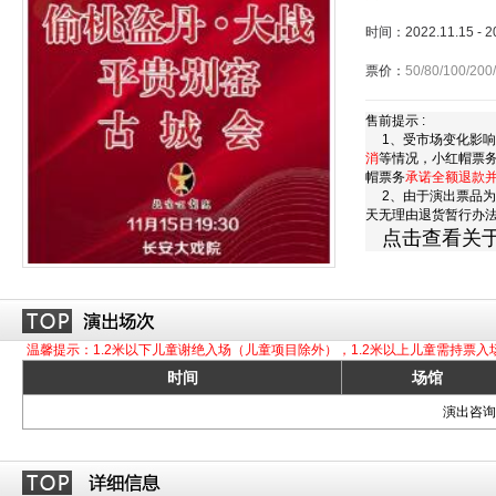
时间：2022.11.15 - 
票价：
50/80/100/200
售前提示 :
1、受市场变化影响
消
等情况，小红帽票
帽票务
承诺全额退款
2、由于演出票品为
天无理由退货暂行办
点击查看关
温馨提示：1.2米以下儿童谢绝入场（儿童项目除外），1.2米以上儿童需持票入
时间
场馆
演出咨询订