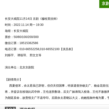
京
长安大戏院11月14日 京剧《穆桂英挂帅》
时间：2022.11.14 周一 19:30
场馆：长安大戏院
票价：50/80/100/200/300
微信订票：18515362586
电话订票：010-66552258,010-66552100【演员表】
刘烁宇、 谭筱羽、 邢文文等
演出单位：北京京剧院
【剧情简介】
西夏侵宋，佘太君虽已辞朝，但仍关切国事，特派遣曾孙杨文广、杨金花前往
将，并提议在校场比武夺帅，王伦连胜数场，后文广姊弟闯入校场，王伦不敌败
为朝廷卖命，故责怪文广不该夺印。后因佘太君晓以大义，劝她抵御外侮为重，