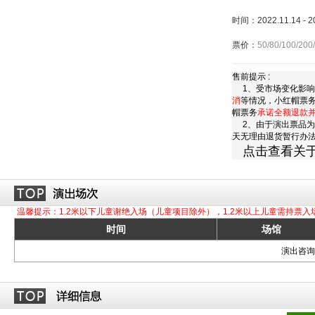
时间：2022.11.14 - 
票价：
50/80/100/200
售前提示 :
1、受市场变化影响
消
等情况，小红帽票
帽票务
承诺全额退款
2、由于演出票品为
天无理由退货暂行办
点击查看关
温馨提示：1.2米以下儿童谢绝入场（儿童项目除外），1.2米以上儿童需持票入
时间
场馆
演出咨询订