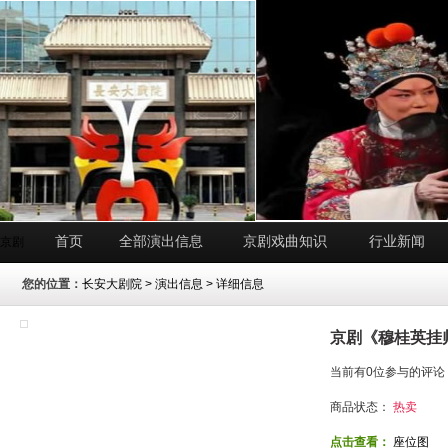
首页
全部演出信息
京剧戏曲知识
行业新闻
京剧
您的位置：
长安大剧院
>
演出信息
> 详细信息
京剧《穆桂英挂
当前有0位参与的评论
商品状态：
热卖
点击查看：
座位图