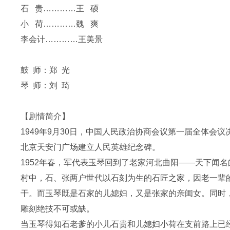
石 贵…………王 硕
小 荷…………魏 爽
李会计…………王美景
鼓 师：郑 光
琴 师：刘 琦
【剧情简介】
1949年9月30日，中国人民政治协商会议第一届全体
北京天安门广场建立人民英雄纪念碑。
1952年春，军代表玉琴回到了老家河北曲阳——天下闻
村中，石、张两户世代以石刻为生的石匠之家，因老一辈
干。而玉琴既是石家的儿媳妇，又是张家的亲闺女。同时
雕刻绝技不可或缺。
当玉琴得知石老爹的小儿石贵和儿媳妇小荷在支前路上已