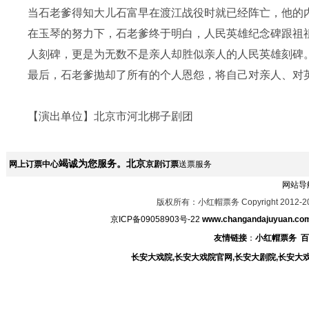
当石老爹得知大儿石富早在渡江战役时就已经阵亡，他的
在玉琴的努力下，石老爹终于明白，人民英雄纪念碑跟祖
人刻碑，更是为无数不是亲人却胜似亲人的人民英雄刻碑
最后，石老爹抛却了所有的个人恩怨，将自己对亲人、对
【演出单位】北京市河北梆子剧团
竭诚为您服务。北京
网上订票中心
京剧订票
送票服务
网站导
版权所有：小红帽票务 Copyright 2012-2
京ICP备09058903号-22
www.changandajuyuan.co
友情链接
：
小红帽票务
百
长安大戏院,长安大戏院官网,长安大剧院,长安大