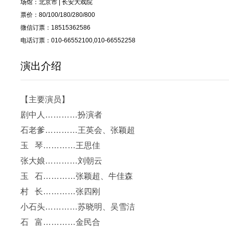
场馆：北京市 | 长安大戏院
票价：80/100/180/280/800
微信订票：18515362586
电话订票：010-66552100,010-66552258
演出介绍
【主要演员】
剧中人…………扮演者
石老爹…………王英会、张颖超
玉 琴…………王思佳
张大娘…………刘朝云
玉 石…………张颖超、牛佳森
村 长…………张四刚
小石头…………苏晓明、吴雪洁
石 富…………金民合