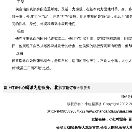
工架
侯喜瑞的表演身段注重矫健、灵活，力感强，在基本功方面他对手、身、步十
对松懈，强调"力"和"劲"， 注意"力"的美感。他更重视的是"眼"法，他认
同的性格、身份、处境和遭遇来表现他们。
唱腔
他在注重念白的同时也讲究唱工。他吐字功深力厚，使"唱"别有韵味，他唱
怀，他展现了自己从喉部深处发音的特点，使侯派的唱腔深沉而有哑音，但却
念白
侯喜瑞念白处理张弛结合，舒疾自如，运用的得心应手，不论大小戏，大小人
种"绕梁三日而不绝"之感。
竭诚为您服务。北京
网上订票中心
京剧订票
送票服务
网站导
版权所有：小红帽票务 Copyright 2012-2
京ICP备09058903号-22
www.changandajuyuan.co
友情链接
：
小红帽票务
百
长安大戏院,长安大戏院官网,长安大剧院,长安大