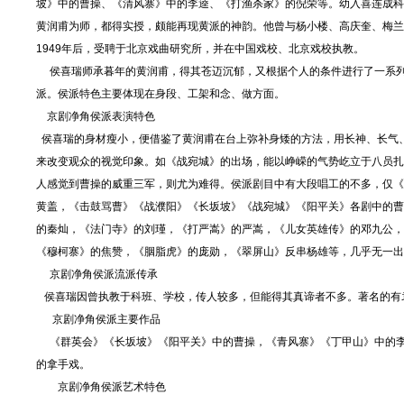
坡》中的曹操、《清风寨》中的李逵、《打渔杀家》的倪荣等。幼入喜连成科
黄润甫为师，都得实授，颇能再现黄派的神韵。他曾与杨小楼、高庆奎、梅兰
1949年后，受聘于北京戏曲研究所，并在中国戏校、北京戏校执教。
侯喜瑞师承暮年的黄润甫，得其苍迈沉郁，又根据个人的条件进行了一系列
派。侯派特色主要体现在身段、工架和念、做方面。
京剧净角侯派表演特色
侯喜瑞的身材瘦小，便借鉴了黄润甫在台上弥补身矮的方法，用长神、长气
来改变观众的视觉印象。如《战宛城》的出场，能以峥嵘的气势屹立于八员扎
人感觉到曹操的威重三军，则尤为难得。侯派剧目中有大段唱工的不多，仅《
黄盖，《击鼓骂曹》《战濮阳》《长坂坡》《战宛城》《阳平关》各剧中的曹
的秦灿，《法门寺》的刘瑾，《打严嵩》的严嵩，《儿女英雄传》的邓九公，
《穆柯寨》的焦赞，《胭脂虎》的庞勋，《翠屏山》反串杨雄等，几乎无一出
京剧净角侯派流派传承
侯喜瑞因曾执教于科班、学校，传人较多，但能得其真谛者不多。著名的有
京剧净角侯派主要作品
《群英会》《长坂坡》《阳平关》中的曹操，《青风寨》《丁甲山》中的李
的拿手戏。
京剧净角侯派艺术特色