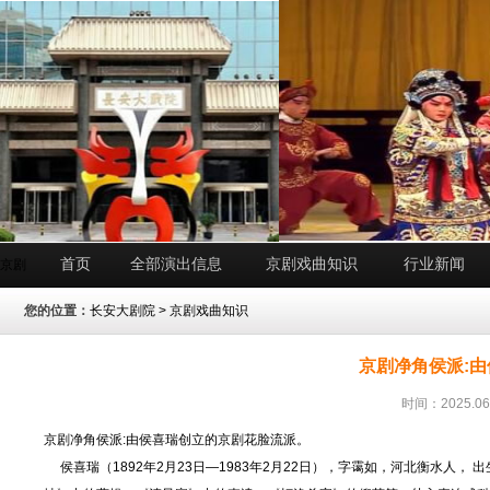
首页
全部演出信息
京剧戏曲知识
行业新闻
京剧
您的位置：
长安大剧院
>
京剧戏曲知识
京剧净角侯派:
时间：2025.06
京剧净角侯派:由侯喜瑞创立的京剧花脸流派。
侯喜瑞（1892年2月23日—1983年2月22日），字霭如，河北衡水人，